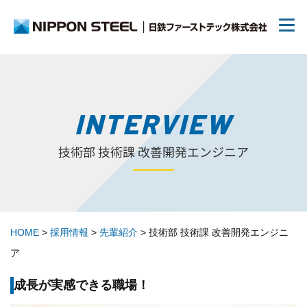
リクルートTOP
INTERVIEW
技術部 技術課 改善開発エンジニア
先輩紹介
キャリアパス・教育制度
HOME
>
採用情報
>
先輩紹介
> 技術部 技術課 改善開発エンジニ
福利厚生
ア
採用Q&A
成長が実感できる職場！