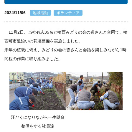
個人情報保護方針
2024/11/06
地域活動
ボランティア
一般事業主行動計画
11月2日、当社有志35名と輪西みどりの会の皆さんと合同で、輪
西町市道沿いの花壇整備を実施しました。
資材購買(業者様へ)
来年の植栽に備え、みどりの会の皆さんと会話を楽しみながら1時
間程の作業に取り組みました。
汗だくになりながら一生懸命
整備をする社員達