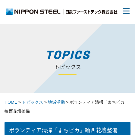
日鉄ファーストテックについて
TOPICS
トピックス
リクルート
70周年について
HOME
>
トピックス
>
地域活動
>
ボランティア清掃「まちピカ」
トピックス
輪西花壇整備
お問い合わせ
ボランティア清掃「まちピカ」輪西花壇整備