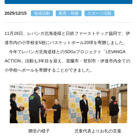
個人情報保護方針
2025/12/15
地域活動
教育・研修
スポーツ活動
一般事業主行動計画
11月28日、レバンガ北海道様と日鉄ファーストテック協同で、伊
達市内の小学校全5校にバスケットボール20球を寄贈しました。
資材購買(業者様へ)
今年でレバンガ北海道様とのSDGsプロジェクト「LEVANGA
ACTION」活動も3年目を迎え、室蘭市・登別市・伊達市内全ての
小学校へボールを寄贈することができました。
児童代表よりお礼の言葉
贈呈の様子