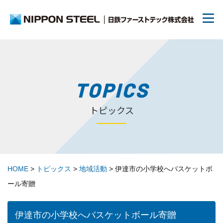
日鉄ファーストテックについて
TOPICS
トピックス
リクルート
70周年について
HOME
>
トピックス
>
地域活動
>
伊達市の小学校へバスケットボ
トピックス
ール寄贈
お問い合わせ
伊達市の小学校へバスケットボール寄贈