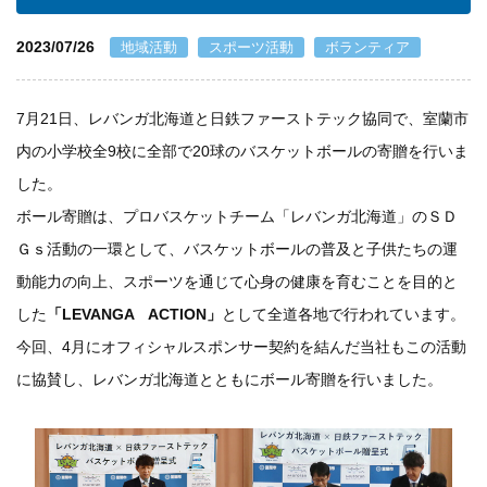
個人情報保護方針
2023/07/26
地域活動
スポーツ活動
ボランティア
一般事業主行動計画
7月21日、レバンガ北海道と日鉄ファーストテック協同で、室蘭市
内の小学校全9校に全部で20球のバスケットボールの寄贈を行いま
資材購買(業者様へ)
した。
ボール寄贈は、プロバスケットチーム「レバンガ北海道」のＳＤ
Ｇｓ活動の一環として、バスケットボールの普及と子供たちの運
動能力の向上、スポーツを通じて心身の健康を育むことを目的と
した
「LEVANGA ACTION」
として全道各地で行われています。
今回、4月にオフィシャルスポンサー契約を結んだ当社もこの活動
に協賛し、レバンガ北海道とともにボール寄贈を行いました。