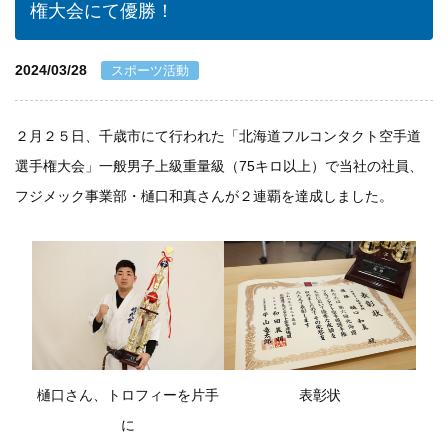
権大会にて優勝！
個人情報保護方針
2024/03/28
スポーツ活動
一般事業主行動計画
２月２５日、千歳市にて行われた「北海道フルコンタクト空手道
資材購買(業者様へ)
選手権大会」一般男子上級重量級（75キロ以上）で当社の社員、
フジメック事業部・樋口和真さんが２連覇を達成しました。
樋口さん、トロフィーを片手
表彰状
に