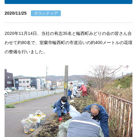
個人情報保護方針
2020/11/25
ボランティア
一般事業主行動計画
2020年11月14日、当社の有志35名と輪西町みどりの会の皆さん合
わせて約80名で、室蘭市輪西町の市道沿いの約400メートルの花壇
資材購買(業者様へ)
の整備を行いました。