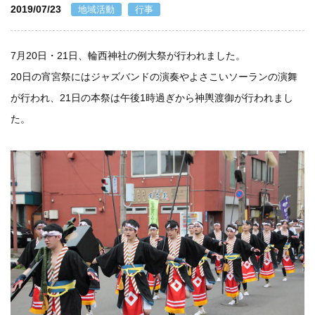
2019/07/23
地域活動
行事
個人情報保護方針
7月20日・21日、輪西神社の例大祭が行われました。
一般事業主行動計画
20日の宵宮祭にはジャズバンドの演奏やよさこいソーランの演舞
が行われ、21日の本祭は午後1時過ぎから神輿渡御が行われまし
資材購買(業者様へ)
た。