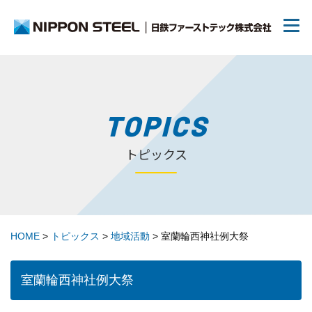
日鉄ファーストテックについて
TOPICS
トピックス
リクルート
70周年について
HOME
>
トピックス
>
地域活動
>
室蘭輪西神社例大祭
トピックス
室蘭輪西神社例大祭
お問い合わせ