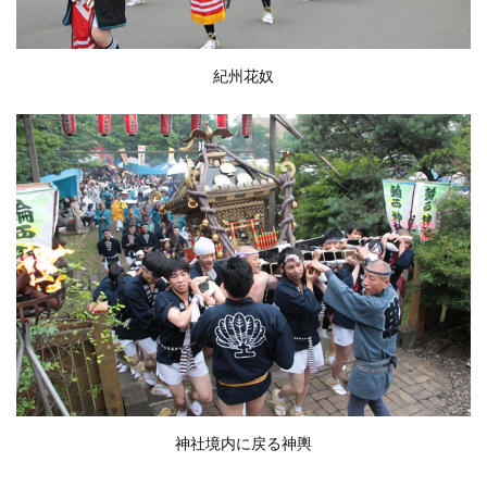
紀州花奴
神社境内に戻る神輿