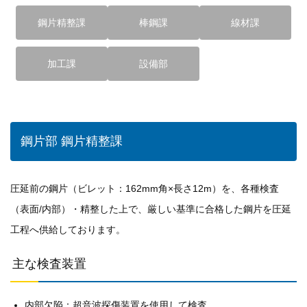
個人情報保護方針
鋼片精整課
棒鋼課
線材課
一般事業主行動計画
加工課
設備部
資材購買(業者様へ)
鋼片部 鋼片精整課
圧延前の鋼片（ビレット：162mm角×長さ12m）を、各種検査
（表面/内部）・精整した上で、厳しい基準に合格した鋼片を圧延
工程へ供給しております。
主な検査装置
内部欠陥：超音波探傷装置を使用して検査