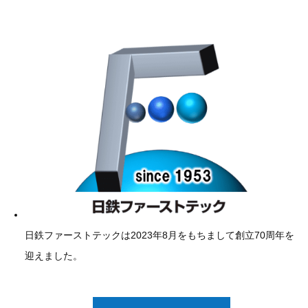
一
資
日鉄ファーストテックは2023年8月をもちまして創立70周年を
迎えました。